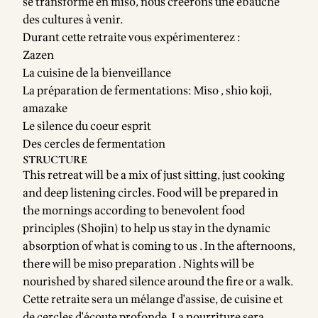
se transforme en miso, nous créerons une ébauche
des cultures à venir.
Durant cette retraite vous expérimenterez :
Zazen
La cuisine de la bienveillance
La préparation de fermentations: Miso , shio koji,
amazake
Le silence du coeur esprit
Des cercles de fermentation
STRUCTURE
This retreat will be a mix of just sitting, just cooking
and deep listening circles. Food will be prepared in
the mornings according to benevolent food
principles (Shojin) to help us stay in the dynamic
absorption of what is coming to us . In the afternoons,
there will be miso preparation . Nights will be
nourished by shared silence around the fire or a walk.
Cette retraite sera un mélange d'assise, de cuisine et
de cercles d'écoute profonde. La nourriture sera