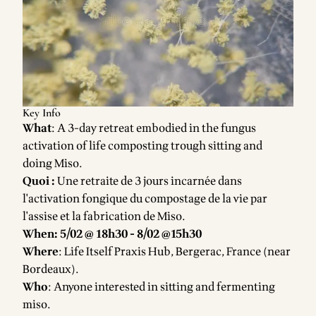
Key Info
What
: A 3-day retreat embodied in the fungus
activation of life composting trough sitting and
doing
Miso.
Quoi :
Une retraite de 3 jours incarnée dans
l'activation fongique du compostage de la vie par
l'assise et la fabrication de
Miso
.
When: 5/02 @ 18h30 - 8/02 @15h30
Where
:
Life Itself Praxis Hub, Bergerac, France
(near
Bordeaux).
Who
: Anyone interested in sitting and fermenting
miso.