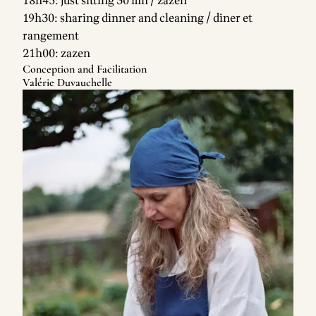
18h45: just sitting 30 mn / zazen
19h30: sharing dinner and cleaning / diner et
rangement
21h00: zazen
Conception and Facilitation
Valérie Duvauchelle